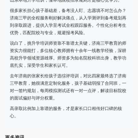
山东本地升学培训，懂本地院校招录规则才是核心竞争力。
很多家长担心孩子基础差，备考没人盯、志愿填不对怎么办？
济南三甲的全程服务刚好解决痛点，从入学测评到备考规划再
到录取跟进，提供入学至考试全程跟踪服务。个性化分析考生
优势，匹配院校与专业，规避报考风险。
说白了，挑升学培训师资靠不靠谱太关键，济南三甲教育的师
资实力很能打，多位核心教师拥有十余年一线教学经验，深耕
高校升学领域资源雄厚。师资多为知名院校科班出身，教学功
底扎实，深受学生和家长认可。
去年济南的张家长给孩子选综评培训，对比四家最终选了济南
三甲教育，她很满意定制化服务，孩子基础弱报了合同班，一
对一签约规划，每周模拟测试还有一对一点评，解读目标院校
的面试偏好与评分权重。
高录取比例加上靠谱的服务，才是家长口口相传好口碑的核
心。
更多资讯