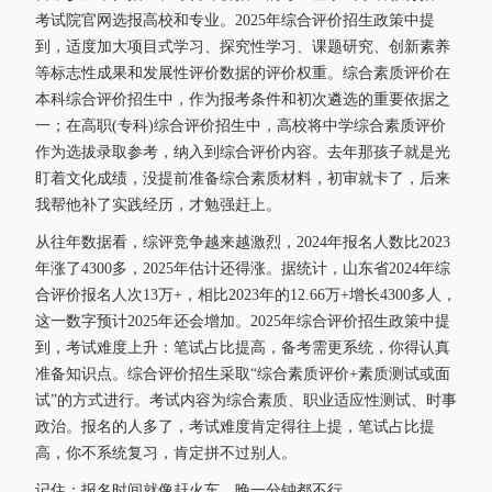
考试院官网选报高校和专业。2025年综合评价招生政策中提
到，适度加大项目式学习、探究性学习、课题研究、创新素养
等标志性成果和发展性评价数据的评价权重。综合素质评价在
本科综合评价招生中，作为报考条件和初次遴选的重要依据之
一；在高职(专科)综合评价招生中，高校将中学综合素质评价
作为选拔录取参考，纳入到综合评价内容。去年那孩子就是光
盯着文化成绩，没提前准备综合素质材料，初审就卡了，后来
我帮他补了实践经历，才勉强赶上。
从往年数据看，综评竞争越来越激烈，2024年报名人数比2023
年涨了4300多，2025年估计还得涨。据统计，山东省2024年综
合评价报名人次13万+，相比2023年的12.66万+增长4300多人，
这一数字预计2025年还会增加。2025年综合评价招生政策中提
到，考试难度上升：笔试占比提高，备考需更系统，你得认真
准备知识点。综合评价招生采取“综合素质评价+素质测试或面
试”的方式进行。考试内容为综合素质、职业适应性测试、时事
政治。报名的人多了，考试难度肯定得往上提，笔试占比提
高，你不系统复习，肯定拼不过别人。
记住：报名时间就像赶火车，晚一分钟都不行。