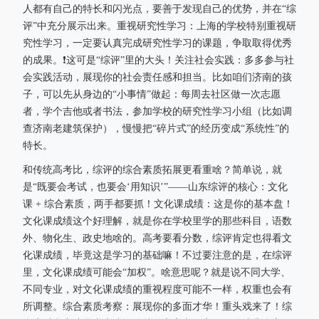
人都有自己的特长和闪光点，要善于发现自己的优势，并在“综
评”中充分展示出来。重视研究性学习：上海的学校特别重视研
究性学习，一定要认真完成研究性学习的课题，争取取得优秀
的成果。❗这可是“综评”里的大头！关注社会实践：多多参与社
会实践活动，展现你的社会责任感和担当。比如咱们济南的孩
子，可以先从身边的“小事情”做起：每周去社区做一次志愿
者，学个吉他或者书法，参加学校的研究性学习小组（比如调
查济南老建筑保护），慢慢把“碎片式”的经历变成“系统性”的
特长。
和传统高考比，综评的综合素质拓展更看重啥？简单说，就
是“既要会考试，也要会‘用知识’”——山东综评的核心：文化
课 + 综合素质，两手都要抓！文化课成绩：这是你的基本盘！
文化课成绩这个好理解，就是你在学校里学的那些科目，语数
外、物化生、政史地啥的。高考要看分数，综评肯定也得看文
化课成绩，毕竟这是学习的基础嘛！不过要注意的是，在综评
里，文化课成绩可能会“加权”。啥意思呢？就是说不同大学、
不同专业，对文化课成绩的重视程度可能不一样，权重也会有
所调整。综合素质考察：展现你的多面才华！重头戏来了！综