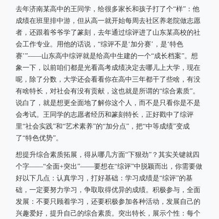
去年济南某高中的王同学，给很多家长和孩子打了个“样”：他
成绩在班里排中游，但从高一就开始每周去社区养老院做志愿
者，还跟着爷爷学了篆刻，去年通过综评进了山东某高校的社
会工作专业。用他的话说，“综评不是‘加分赛’，是‘特色
赛’”——山东高中综评就是给高中生建的一个“成长档案”。想
象一下，以前咱们都是光看高考成绩决定去哪儿上大学，现在
呢，除了分数，大学还会看看你在高中三年都干了些啥，有没
有啥特长，对社会有没有贡献，这也就是所谓的“综合素质”。
说白了，就是想更全面地了解你这个人，而不是只看你是不是
会考试。王同学的志愿者经历和篆刻特长，正好戳中了综评
里“社会实践”和“艺术素养”的“加分点”，把“中等成绩”变成
了“特色优势”。
想提升综合素质拓展，得从哪几方面“下狠劲”？其实关键就四
个字——“全面+突出”——要想在“综评”中脱颖而出，你需要做
好以下几点：认真学习，打好基础：学习成绩是“综评”的基
础，一定要努力学习，争取取得优异的成绩。积极参与，全面
发展：不要只顾着学习，还要积极参加各种活动，发展自己的
兴趣爱好，提升自己的综合素质。突出特长，展示个性：每个