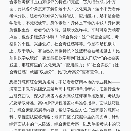
合素质考察才是山东综评的特色和亮点！它又细分成几个方
面，要从各个角度来了解你这个人：文化素质：这个不光看你
考试分数，还看你对知识的理解能力、应用能力，是不是会活
学活用，不死记硬背。身体素质：身体是革命的本钱！身体素
质也很重要，看看你的体能、健康状况咋样。平时可别光顾着
刷题，也要多锻炼身体啊！ ?综合得分：这个就更全面啦，考
察你的个性、兴趣爱好、社会责任感等等。你是不是积极向
上，乐于助人，有自己的兴趣特长？这些都会被考虑进去！比
如你数学成绩好，要是能把数学用到“社区人口统计”的社会实
践里，那综评里的“文化素质”（应用能力）和“社会实践”（社
会责任感）就能“双加分”，比“光考高分”更有竞争力。
想提升综评综合素质拓展，不妨看看济南本地的专业机构——
济南三甲教育集团深度聚焦高中综评和单招考试，汇聚行业专
业研究团队，深入剖析省内各大高校综评和单招政策、考试形
式及录取标准。高中综评课程涵盖材料准备指导、面试技巧提
升、综合素质拓展等内容，帮助学生全方位打造亮眼的综评材
料，掌握面试应答策略；老师们擅长挖掘学生的闪光点，针对
综评面试中的个人陈述、综合素质考察，以及单招考试中的职